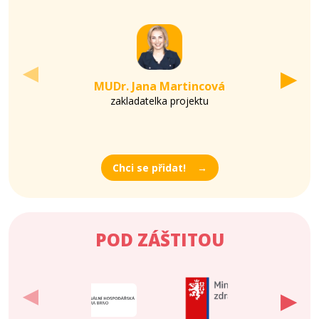
▶
▶
MUDr. Jana Martincová
Prim
zakladatelka projektu
prim. Se
Chci se přidat!
POD ZÁŠTITOU
▶
▶