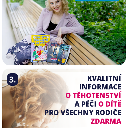
KVALITNÍ
3.
INFORMACE
O TĚHOTENSTVÍ
A PÉČI
O DÍTĚ
PRO VŠECHNY RODIČE
ZDARMA