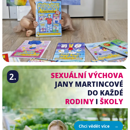
SEXUÁLNÍ VÝCHOVA
2.
JANY MARTINCOVÉ
DO KAŽDÉ
RODINY
I
ŠKOLY
Chci vědět více