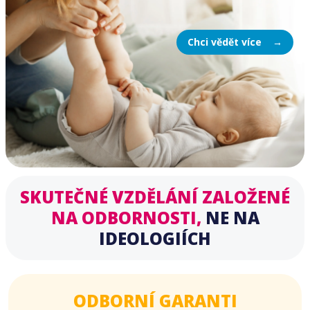
Chci vědět více
SKUTEČNÉ VZDĚLÁNÍ ZALOŽENÉ
NA ODBORNOSTI,
NE NA
IDEOLOGIÍCH
ODBORNÍ GARANTI