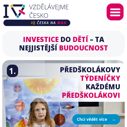
O nás
INVESTICE
DO
DĚTÍ
– TA
IQ na MAX
NEJJISTĚJŠÍ
BUDOUCNOST
Kontaktujte nás
PŘEDŠKOLÁKOVY
1.
TÝDENÍČKY
KAŽDÉMU
PŘEDŠKOLÁKOVI
Chci vědět více