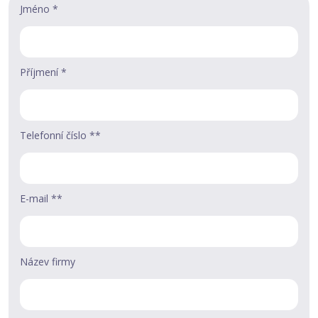
Jméno *
Příjmení *
Telefonní číslo **
E-mail **
Název firmy