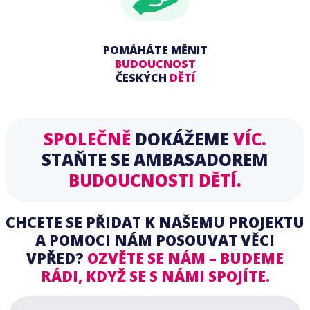
POMÁHÁTE MĚNIT
BUDOUCNOST
ČESKÝCH
DĚTÍ
SPOLEČNĚ
DOKÁŽEME
VÍC.
STAŇTE SE AMBASADOREM
BUDOUCNOSTI DĚTÍ.
CHCETE SE PŘIDAT K NAŠEMU PROJEKTU
A POMOCI NÁM POSOUVAT VĚCI
VPŘED?
OZVĚTE SE NÁM – BUDEME
RÁDI, KDYŽ SE S NÁMI SPOJÍTE.